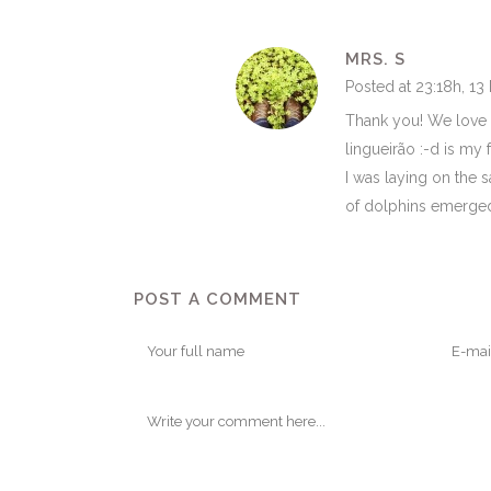
MRS. S
Posted at 23:18h, 13
Thank you! We love 
lingueirão :-d is my 
I was laying on the 
of dolphins emerged
POST A COMMENT