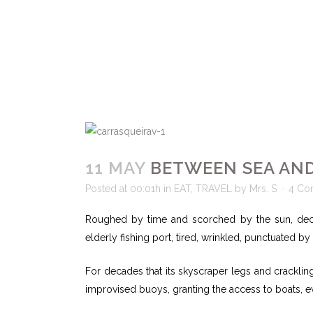
11 MAY
BETWEEN SEA AN
Posted at 00:01h
in
EAT
,
TRAVEL
by
Mrs. S
4 Co
Roughed by time and scorched by the sun, decay
elderly fishing port, tired, wrinkled, punctuated b
For decades that its skyscraper legs and cracklin
improvised buoys, granting the access to boats, ev