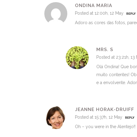
ONDINA MARIA
Posted at 12:00h, 12 May
REPLY
Adoro as cores das fotos, par
MRS. S
Posted at 23:21h, 13
Olá Ondina! Que bom
muito contentes! Obr
e a envolvente. Ado
JEANNE HORAK-DRUIFF
Posted at 15:37h, 12 May
REPLY
Oh – you were in the Alentejo!! 