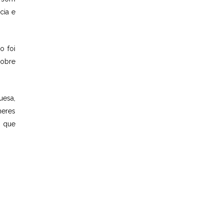
cia e
o foi
sobre
uesa,
heres
s que