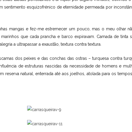
um sentimento esquizofrénico de eternidade permeada por inconstân
minhas mangas e fez-me estremecer um pouco, mas o meu olhar nã
 marinhos que cada prancha e barco expiravam. Camada de tinta 
legria a ultrapassar a exaustão, textura contra textura.
 escamas dos peixes e das conchas das ostras – turquesa contra turq
 confluência de estruturas nascidas da necessidade de homens e mul
 reserva natural, enterrada até aos joelhos, atolada para os tempo