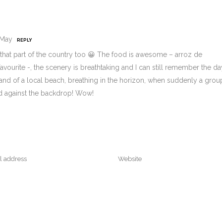
 May
REPLY
that part of the country too 😀 The food is awesome – arroz de
favourite -, the scenery is breathtaking and I can still remember the da
sand of a local beach, breathing in the horizon, when suddenly a grou
 against the backdrop! Wow!