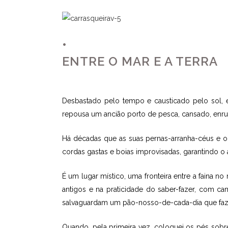
•
ENTRE O MAR E A TERRA
Desbastado pelo tempo e causticado pelo sol, e
repousa um ancião porto de pesca, cansado, enru
Há décadas que as suas pernas-arranha-céus e o
cordas gastas e boias improvisadas, garantindo o
É um lugar místico, uma fronteira entre a faina no
antigos e na praticidade do saber-fazer, com c
salvaguardam um pão-nosso-de-cada-dia que faz 
Quando, pela primeira vez, coloquei os pés sobre 