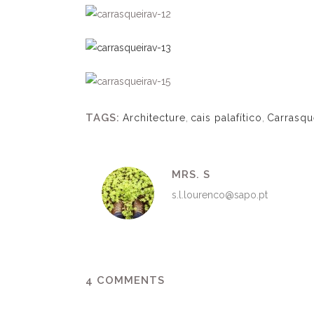
TAGS:
Architecture
,
cais palafítico
,
Carrasqu
MRS. S
s.l.lourenco@sapo.pt
4 COMMENTS