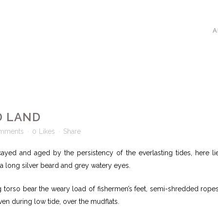
A
D LAND
mments
0
Likes
Share
ed and aged by the persistency of the everlasting tides, here li
y a long silver beard and grey watery eyes.
g torso bear the weary load of fishermen’s feet, semi-shredded rope
en during low tide, over the mudflats.