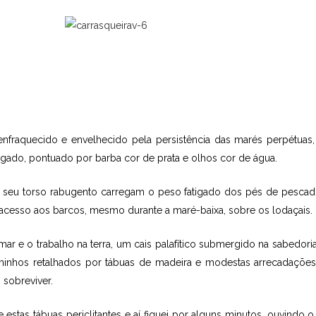
nfraquecido e envelhecido pela persistência das marés perpétuas,
gado, pontuado por barba cor de prata e olhos cor de água.
 seu torso rabugento carregam o peso fatigado dos pés de pescad
 acesso aos barcos, mesmo durante a maré-baixa, sobre os lodaçais.
 mar e o trabalho na terra, um cais palafítico submergido na sabedori
aminhos retalhados por tábuas de madeira e modestas arrecadaçõe
sobreviver.
estas tábuas periclitantes e aí fiquei por alguns minutos, ouvindo 