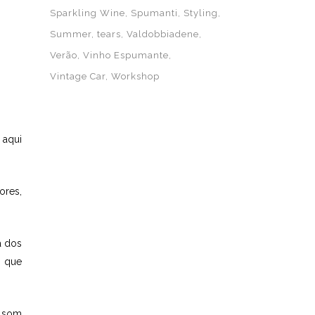
Sparkling Wine
Spumanti
Styling
Summer
tears
Valdobbiadene
Verão
Vinho Espumante
Vintage Car
Workshop
 aqui
ores,
a dos
s que
o som