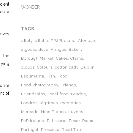
cient
WONDER
daily
TAGS
waves
#Italy
#Itália
#P2PIreland
Alentejo
algodão doce
Amigos
Bakery
t the
Borough Market
Cakes
Clams
rying
clouds
Colours
cotton cady
Dublin
Espumante
Fish
Food
Food Photography
Friends
white
nt of
Friendships
Local food
London
Londres
lágrimas
memories
Mercado
Nino Franco
nuvens
P2P Ireland
Patisserie
Peixe
Picnic
Portugal
Prosecco
Road Trip