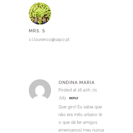
MRS. S
s.l.lourenco@sapo.pt
ONDINA MARIA
Posted at 16:40h, 01
July
REPLY
Que giro! Eu sabia que
não era mito urbano (é
o que dá ter amigos
americanos) mas nunca