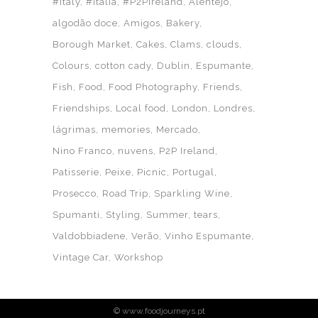
#Italy
#Itália
#P2PIreland
Alentejo
algodão doce
Amigos
Bakery
Borough Market
Cakes
Clams
clouds
Colours
cotton cady
Dublin
Espumante
Fish
Food
Food Photography
Friends
Friendships
Local food
London
Londres
lágrimas
memories
Mercado
Nino Franco
nuvens
P2P Ireland
Patisserie
Peixe
Picnic
Portugal
Prosecco
Road Trip
Sparkling Wine
Spumanti
Styling
Summer
tears
Valdobbiadene
Verão
Vinho Espumante
Vintage Car
Workshop
© www.foodjourneys.pt