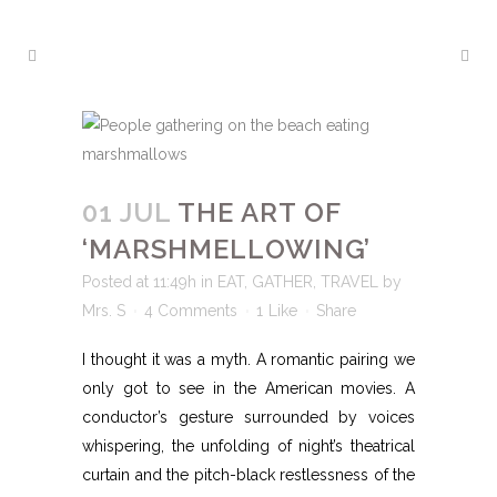
01 JUL
THE ART OF
‘MARSHMELLOWING’
Posted at 11:49h
in
EAT
,
GATHER
,
TRAVEL
by
Mrs. S
4 Comments
1
Like
Share
I thought it was a myth. A romantic pairing we
only got to see in the American movies. A
conductor’s gesture surrounded by voices
whispering, the unfolding of night’s theatrical
curtain and the pitch-black restlessness of the