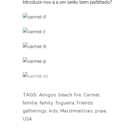
Introduzir-nos-á a um serão bem partilhado?
TAGS:
Amigos
,
beach fire
,
Carmel
,
família
,
family
,
fogueira
,
Friends
,
gatherings
,
kids
,
Marshmallows
,
praia
,
USA